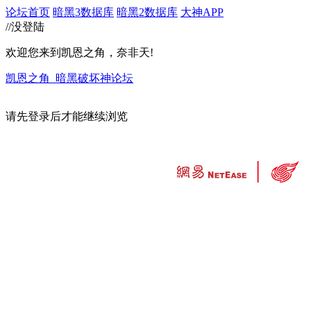
论坛首页
暗黑3数据库
暗黑2数据库
大神APP
//没登陆
欢迎您来到凯恩之角，奈非天!
凯恩之角_暗黑破坏神论坛
请先登录后才能继续浏览
违法和不良信息举报中心
工业和信息