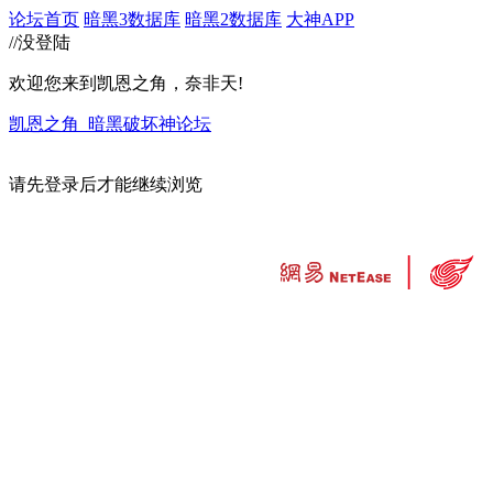
论坛首页
暗黑3数据库
暗黑2数据库
大神APP
//没登陆
欢迎您来到凯恩之角，奈非天!
凯恩之角_暗黑破坏神论坛
请先登录后才能继续浏览
违法和不良信息举报中心
工业和信息