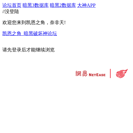
论坛首页
暗黑3数据库
暗黑2数据库
大神APP
//没登陆
欢迎您来到凯恩之角，奈非天!
凯恩之角_暗黑破坏神论坛
请先登录后才能继续浏览
违法和不良信息举报中心
工业和信息