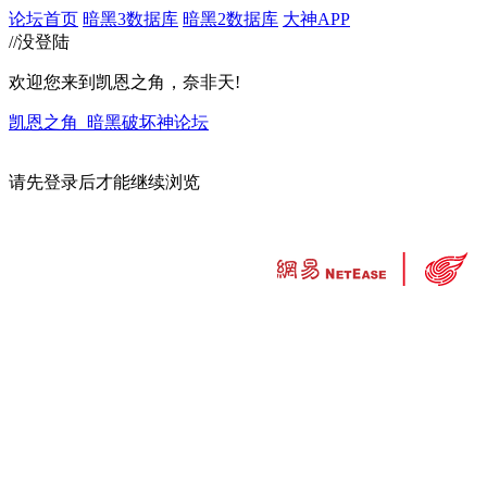
论坛首页
暗黑3数据库
暗黑2数据库
大神APP
//没登陆
欢迎您来到凯恩之角，奈非天!
凯恩之角_暗黑破坏神论坛
请先登录后才能继续浏览
违法和不良信息举报中心
工业和信息