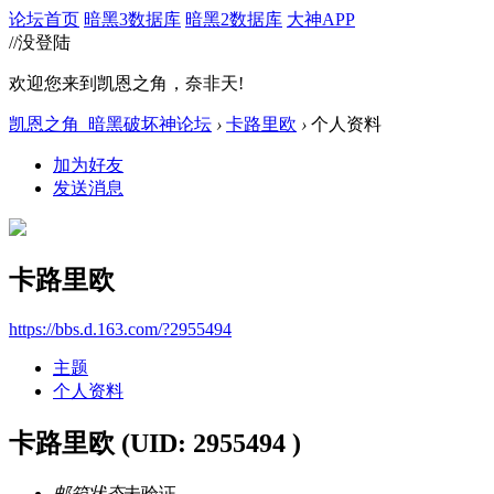
论坛首页
暗黑3数据库
暗黑2数据库
大神APP
//没登陆
欢迎您来到凯恩之角，奈非天!
凯恩之角_暗黑破坏神论坛
›
卡路里欧
›
个人资料
加为好友
发送消息
卡路里欧
https://bbs.d.163.com/?2955494
主题
个人资料
卡路里欧
(UID: 2955494 )
邮箱状态
未验证