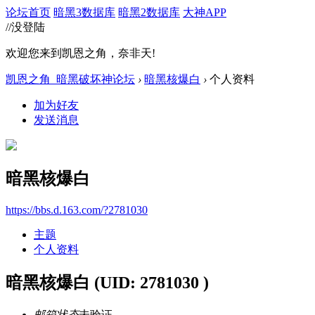
论坛首页
暗黑3数据库
暗黑2数据库
大神APP
//没登陆
欢迎您来到凯恩之角，奈非天!
凯恩之角_暗黑破坏神论坛
›
暗黑核爆白
›
个人资料
加为好友
发送消息
暗黑核爆白
https://bbs.d.163.com/?2781030
主题
个人资料
暗黑核爆白
(UID: 2781030 )
邮箱状态
未验证