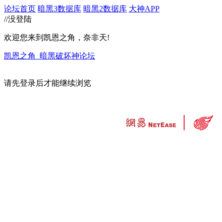
论坛首页
暗黑3数据库
暗黑2数据库
大神APP
//没登陆
欢迎您来到凯恩之角，奈非天!
凯恩之角_暗黑破坏神论坛
请先登录后才能继续浏览
违法和不良信息举报中心
工业和信息