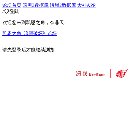
论坛首页
暗黑3数据库
暗黑2数据库
大神APP
//没登陆
欢迎您来到凯恩之角，奈非天!
凯恩之角_暗黑破坏神论坛
请先登录后才能继续浏览
违法和不良信息举报中心
工业和信息