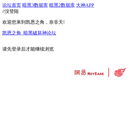
论坛首页
暗黑3数据库
暗黑2数据库
大神APP
//没登陆
欢迎您来到凯恩之角，奈非天!
凯恩之角_暗黑破坏神论坛
请先登录后才能继续浏览
违法和不良信息举报中心
工业和信息