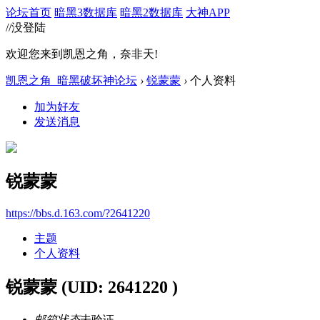
论坛首页
暗黑3数据库
暗黑2数据库
大神APP
//没登陆
欢迎您来到凯恩之角，奈非天!
凯恩之角_暗黑破坏神论坛
›
锐蒙蒙
›
个人资料
加为好友
发送消息
锐蒙蒙
https://bbs.d.163.com/?2641220
主题
个人资料
锐蒙蒙
(UID: 2641220 )
邮箱状态
未验证