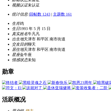
视频认证
未认证
统计信息
|
回帖数 1243
|
主题数 161
生肖
鸡
生日
1993 年 5 月 15 日
真实姓名
牛凡凡
出生地
天津市 和平区 南市街道
交友目的
聊天
居住地
天津市 和平区 南市街道
星座
金牛座
情感状态
未知
勋章
活跃概况
用户组
领主