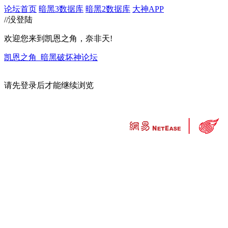
论坛首页
暗黑3数据库
暗黑2数据库
大神APP
//没登陆
欢迎您来到凯恩之角，奈非天!
凯恩之角_暗黑破坏神论坛
请先登录后才能继续浏览
违法和不良信息举报中心
工业和信息