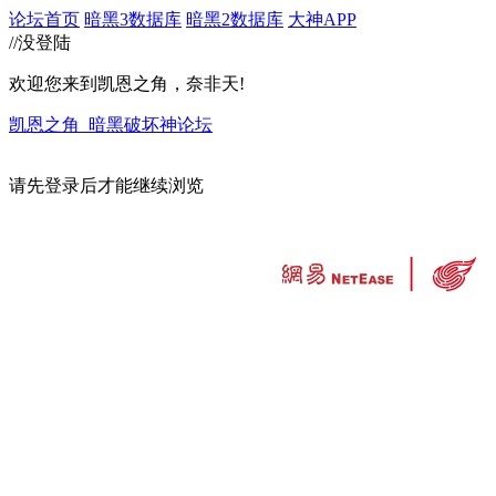
论坛首页
暗黑3数据库
暗黑2数据库
大神APP
//没登陆
欢迎您来到凯恩之角，奈非天!
凯恩之角_暗黑破坏神论坛
请先登录后才能继续浏览
违法和不良信息举报中心
工业和信息