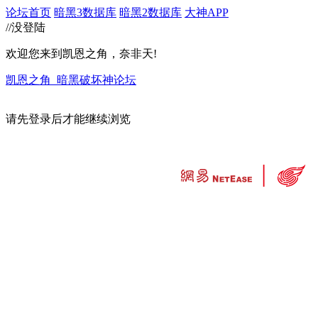
论坛首页
暗黑3数据库
暗黑2数据库
大神APP
//没登陆
欢迎您来到凯恩之角，奈非天!
凯恩之角_暗黑破坏神论坛
请先登录后才能继续浏览
违法和不良信息举报中心
工业和信息