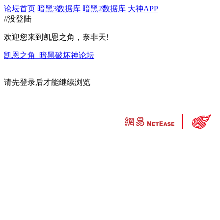
论坛首页
暗黑3数据库
暗黑2数据库
大神APP
//没登陆
欢迎您来到凯恩之角，奈非天!
凯恩之角_暗黑破坏神论坛
请先登录后才能继续浏览
违法和不良信息举报中心
工业和信息