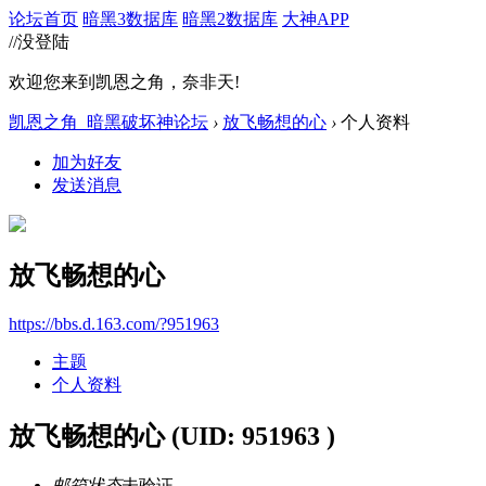
论坛首页
暗黑3数据库
暗黑2数据库
大神APP
//没登陆
欢迎您来到凯恩之角，奈非天!
凯恩之角_暗黑破坏神论坛
›
放飞畅想的心
›
个人资料
加为好友
发送消息
放飞畅想的心
https://bbs.d.163.com/?951963
主题
个人资料
放飞畅想的心
(UID: 951963 )
邮箱状态
未验证