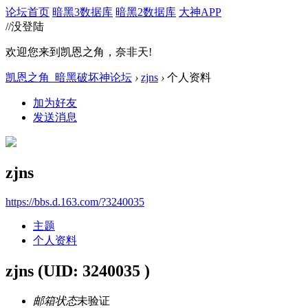
论坛首页
暗黑3数据库
暗黑2数据库
大神APP
//没登陆
欢迎您来到凯恩之角，奈非天!
凯恩之角_暗黑破坏神论坛
›
zjns
›
个人资料
加为好友
发送消息
zjns
https://bbs.d.163.com/?3240035
主题
个人资料
zjns
(UID: 3240035 )
邮箱状态
未验证