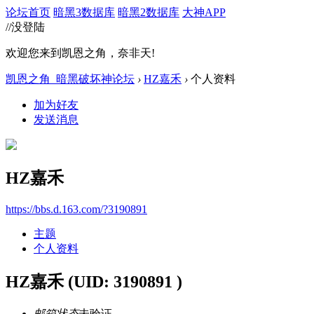
论坛首页
暗黑3数据库
暗黑2数据库
大神APP
//没登陆
欢迎您来到凯恩之角，奈非天!
凯恩之角_暗黑破坏神论坛
›
HZ嘉禾
›
个人资料
加为好友
发送消息
HZ嘉禾
https://bbs.d.163.com/?3190891
主题
个人资料
HZ嘉禾
(UID: 3190891 )
邮箱状态
未验证