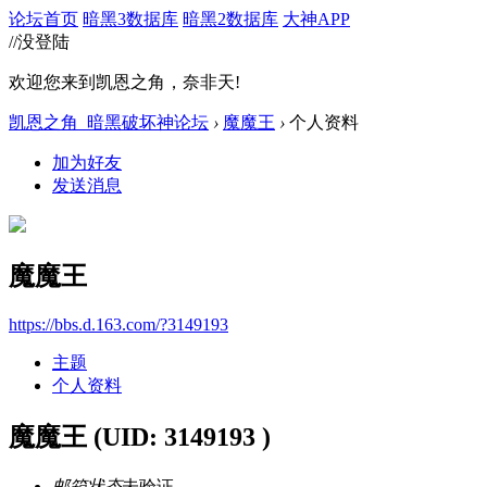
论坛首页
暗黑3数据库
暗黑2数据库
大神APP
//没登陆
欢迎您来到凯恩之角，奈非天!
凯恩之角_暗黑破坏神论坛
›
魔魔王
›
个人资料
加为好友
发送消息
魔魔王
https://bbs.d.163.com/?3149193
主题
个人资料
魔魔王
(UID: 3149193 )
邮箱状态
未验证