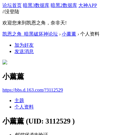
论坛首页
暗黑3数据库
暗黑2数据库
大神APP
//没登陆
欢迎您来到凯恩之角，奈非天!
凯恩之角_暗黑破坏神论坛
›
小薰薰
›
个人资料
加为好友
发送消息
小薰薰
https://bbs.d.163.com/?3112529
主题
个人资料
小薰薰
(UID: 3112529 )
邮箱状态
未验证