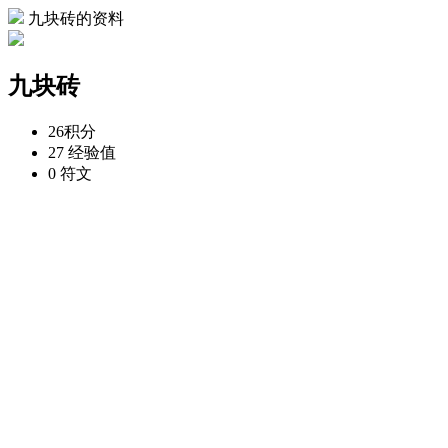
九块砖的资料
九块砖
26
积分
27
经验值
0
符文