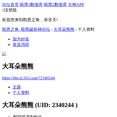
论坛首页
暗黑3数据库
暗黑2数据库
大神APP
//没登陆
欢迎您来到凯恩之角，奈非天!
凯恩之角_暗黑破坏神论坛
›
大耳朵熊熊
›
个人资料
加为好友
发送消息
大耳朵熊熊
https://bbs.d.163.com/?2340244
主题
个人资料
大耳朵熊熊
(UID: 2340244 )
邮箱状态
未验证