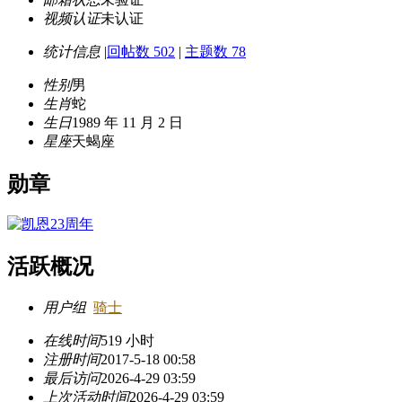
视频认证
未认证
统计信息
|
回帖数 502
|
主题数 78
性别
男
生肖
蛇
生日
1989 年 11 月 2 日
星座
天蝎座
勋章
活跃概况
用户组
骑士
在线时间
519 小时
注册时间
2017-5-18 00:58
最后访问
2026-4-29 03:59
上次活动时间
2026-4-29 03:59