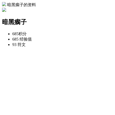
暗黑瘸子的资料
暗黑瘸子
685
积分
685
经验值
93
符文