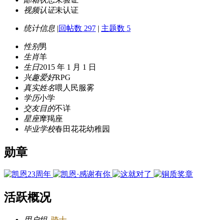
视频认证
未认证
统计信息
|
回帖数 297
|
主题数 5
性别
男
生肖
羊
生日
2015 年 1 月 1 日
兴趣爱好
RPG
真实姓名
喂人民服雾
学历
小学
交友目的
不详
星座
摩羯座
毕业学校
春田花花幼稚园
勋章
活跃概况
用户组
骑士