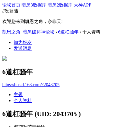
论坛首页
暗黑3数据库
暗黑2数据库
大神APP
//没登陆
欢迎您来到凯恩之角，奈非天!
凯恩之角_暗黑破坏神论坛
›
6道杠骚年
›
个人资料
加为好友
发送消息
6道杠骚年
https://bbs.d.163.com/?2043705
主题
个人资料
6道杠骚年
(UID: 2043705 )
邮箱状态
未验证